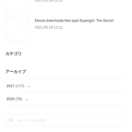
2021.05.19 12:12
Ebook downloads free ipad Supergirl: The Secret
2021.05.19 12:11
カテゴリ
アーカイブ
2021
(
117
)
(
35
)
2020
(
75
)
(
18
)
(
11
)
(
27
)
(
3
)