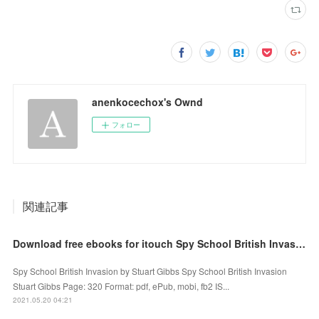
anenkocechox's Ownd
フォロー
関連記事
Download free ebooks for itouch Spy School British Invasion English version 9781534455634
Spy School British Invasion by Stuart Gibbs Spy School British Invasion
Stuart Gibbs Page: 320 Format: pdf, ePub, mobi, fb2 IS...
2021.05.20 04:21