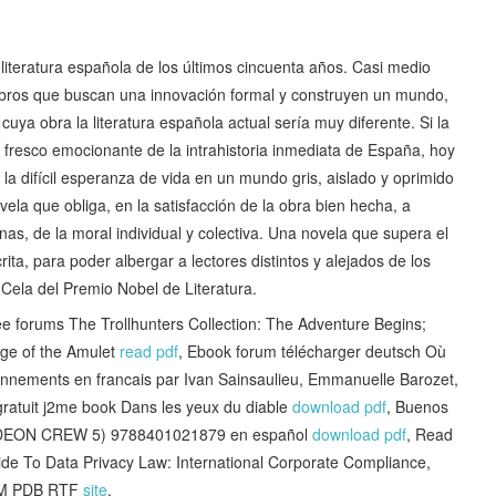
literatura española de los últimos cincuenta años. Casi medio
 libros que buscan una innovación formal y construyen un mundo,
n cuya obra la literatura española actual sería muy diferente. Si la
 fresco emocionante de la intrahistoria inmediata de España, hoy
a difícil esperanza de vida en un mundo gris, aislado y oprimido
ovela que obliga, en la satisfacción de la obra bien hecha, a
nas, de la moral individual y colectiva. Una novela que supera el
ita, para poder albergar a lectores distintos y alejados de los
é Cela del Premio Nobel de Literatura.
orums The Trollhunters Collection: The Adventure Begins;
ge of the Amulet
read pdf
, Ebook forum télécharger deutsch Où
tâtonnements en francais par Ivan Sainsaulieu, Emmanuelle Barozet,
ratuit j2me book Dans les yeux du diable
download pdf
, Buenos
GIDEON CREW 5) 9788401021879 en español
download pdf
, Read
de To Data Privacy Law: International Corporate Compliance,
CHM PDB RTF
site
,