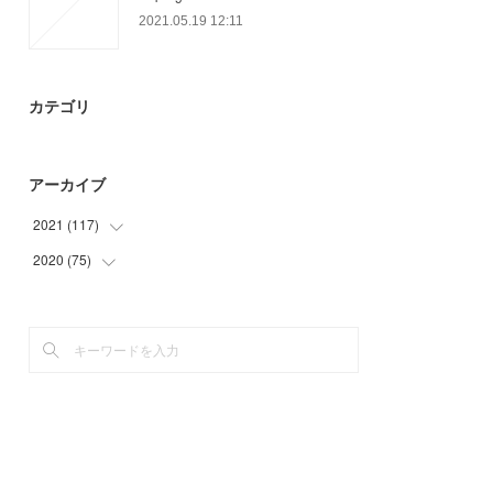
2021.05.19 12:11
カテゴリ
アーカイブ
2021
(
117
)
2020
(
75
(
35
)
)
(
18
)
(
11
)
(
27
)
(
3
)
(
18
)
(
31
)
(
19
)
(
27
)
(
3
)