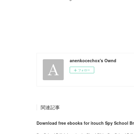
anenkocechox's Ownd
フォロー
関連記事
Download free ebooks for itouch Spy School Br