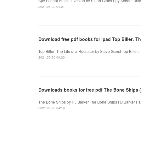
Spy School British Invasion by Stuart Gibbs Spy School Briti
2021.05.20 04:21
Download free pdf books for ipad Top Biller: Th
Top Biller: The Life of a Recruiter by Steve Guest Top Biller:
2021.05.20 04:20
Downloads books for free pdf The Bone Ships 
The Bone Ships by RJ Barker The Bone Ships RJ Barker Pag
2021.05.20 04:19