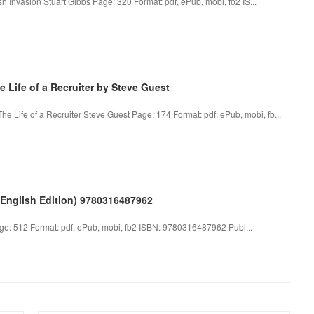
sh Invasion Stuart Gibbs Page: 320 Format: pdf, ePub, mobi, fb2 IS...
e Life of a Recruiter by Steve Guest
 The Life of a Recruiter Steve Guest Page: 174 Format: pdf, ePub, mobi, fb...
(English Edition) 9780316487962
e: 512 Format: pdf, ePub, mobi, fb2 ISBN: 9780316487962 Publ...