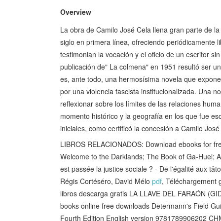
Overview
La obra de Camilo José Cela llena gran parte de la 
siglo en primera línea, ofreciendo periódicamente
testimonian la vocación y el oficio de un escritor si
publicación de" La colmena" en 1951 resultó ser un
es, ante todo, una hermosísima novela que expone l
por una violencia fascista institucionalizada. Una n
reflexionar sobre los límites de las relaciones huma
momento histórico y la geografía en los que fue escr
iniciales, como certificó la concesión a Camilo Jos
LIBROS RELACIONADOS: Download ebooks for free f
Welcome to the Darklands; The Book of Ga-Huel; A
est passée la justice sociale ? - De l'égalité aux 
Régis Cortéséro, David Mélo
pdf
, Téléchargement g
libros descarga gratis LA LLAVE DEL FARAÓN (
books online free downloads Determann's Field Gui
Fourth Edition English version 9781789906202 