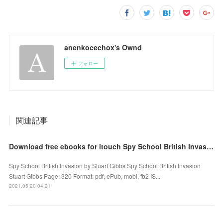
anenkocechox's Ownd
フォロー
関連記事
Download free ebooks for itouch Spy School British Invasion English version 9781534455634
Spy School British Invasion by Stuart Gibbs Spy School British Invasion
Stuart Gibbs Page: 320 Format: pdf, ePub, mobi, fb2 IS...
2021.05.20 04:21