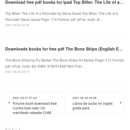
Download free pdf books for ipad Top Biller: The Life of a Recruiter by Steve Guest
Top Biller: The Life of a Recruiter by Steve Guest Top Biller: The Life of a
Recruiter Steve Guest Page: 174 Format: pdf, ePub, mobi, fb...
2021.05.20 04:20
Downloads books for free pdf The Bone Ships (English Edition) 9780316487962
The Bone Ships by RJ Barker The Bone Ships RJ Barker Page: 512 Format:
pdf, ePub, mobi, fb2 ISBN: 9780316487962 Publ...
2021.05.20 04:19
2021.03.21 07:43
2021.03.18 05:28
Forums book download free
Libros de audio en inglés
Contra todo esto: Un
gratis para
manifiesto rebelde CHM
0
コメント