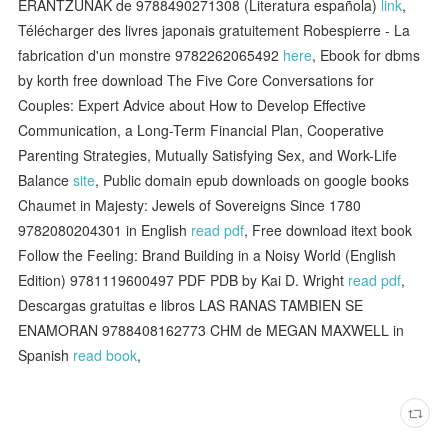
ERANTZUNAK de 9788490271308 (Literatura española)
link
,
Télécharger des livres japonais gratuitement Robespierre - La
fabrication d'un monstre 9782262065492
here
, Ebook for dbms
by korth free download The Five Core Conversations for
Couples: Expert Advice about How to Develop Effective
Communication, a Long-Term Financial Plan, Cooperative
Parenting Strategies, Mutually Satisfying Sex, and Work-Life
Balance
site
, Public domain epub downloads on google books
Chaumet in Majesty: Jewels of Sovereigns Since 1780
9782080204301 in English
read pdf
, Free download itext book
Follow the Feeling: Brand Building in a Noisy World (English
Edition) 9781119600497 PDF PDB by Kai D. Wright
read pdf
,
Descargas gratuitas e libros LAS RANAS TAMBIEN SE
ENAMORAN 9788408162773 CHM de MEGAN MAXWELL in
Spanish
read book
,