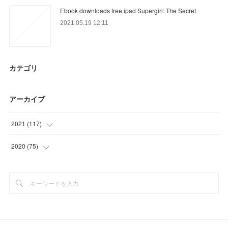
Ebook downloads free ipad Supergirl: The Secret
2021.05.19 12:11
カテゴリ
アーカイブ
2021
(
117
)
(
35
)
2020
(
75
)
(
18
)
(
11
)
(
27
)
(
3
)
(
18
)
(
31
)