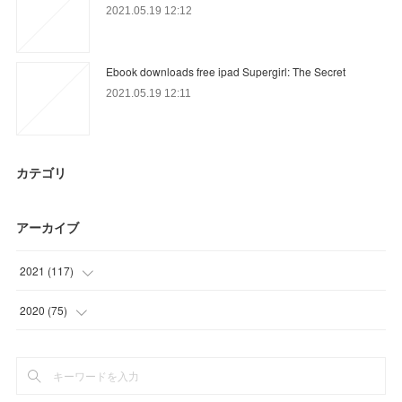
2021.05.19 12:12
Ebook downloads free ipad Supergirl: The Secret
2021.05.19 12:11
カテゴリ
アーカイブ
2021
(
117
)
(
35
)
2020
(
75
)
(
18
)
(
11
)
(
27
)
(
3
)