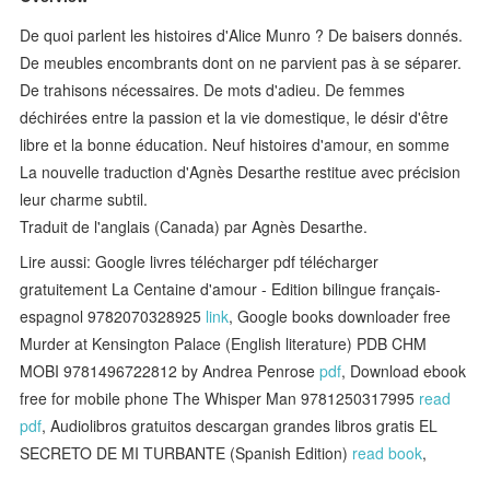
De quoi parlent les histoires d'Alice Munro ? De baisers donnés.
De meubles encombrants dont on ne parvient pas à se séparer.
De trahisons nécessaires. De mots d'adieu. De femmes
déchirées entre la passion et la vie domestique, le désir d'être
libre et la bonne éducation. Neuf histoires d'amour, en somme
La nouvelle traduction d'Agnès Desarthe restitue avec précision
leur charme subtil.
Traduit de l'anglais (Canada) par Agnès Desarthe.
Lire aussi: Google livres télécharger pdf télécharger
gratuitement La Centaine d'amour - Edition bilingue français-
espagnol 9782070328925
link
, Google books downloader free
Murder at Kensington Palace (English literature) PDB CHM
MOBI 9781496722812 by Andrea Penrose
pdf
, Download ebook
free for mobile phone The Whisper Man 9781250317995
read
pdf
, Audiolibros gratuitos descargan grandes libros gratis EL
SECRETO DE MI TURBANTE (Spanish Edition)
read book
,