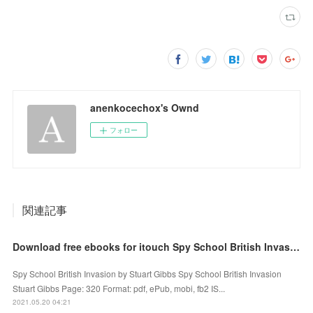
anenkocechox's Ownd
フォロー
関連記事
Download free ebooks for itouch Spy School British Invasion English version 9781534455634
Spy School British Invasion by Stuart Gibbs Spy School British Invasion
Stuart Gibbs Page: 320 Format: pdf, ePub, mobi, fb2 IS...
2021.05.20 04:21