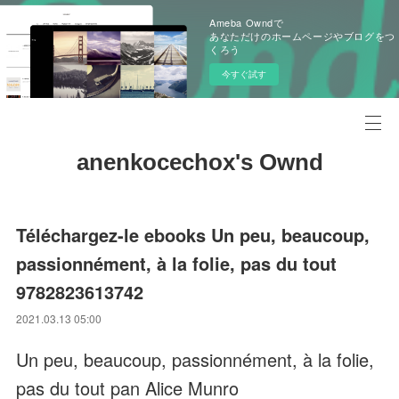
Ameba Owndで
あなただけのホームページやブログをつ
くろう
今すぐ試す
anenkocechox's Ownd
Téléchargez-le ebooks Un peu, beaucoup,
passionnément, à la folie, pas du tout
9782823613742
2021.03.13 05:00
Un peu, beaucoup, passionnément, à la folie,
pas du tout pan Alice Munro